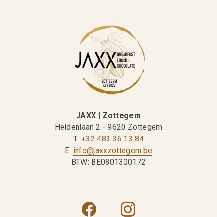
JAXX | Zottegem
Heldenlaan 2 - 9620 Zottegem
T:
+32 483 36 13 84
E:
info@jaxxzottegem.be
BTW: BE0801300172